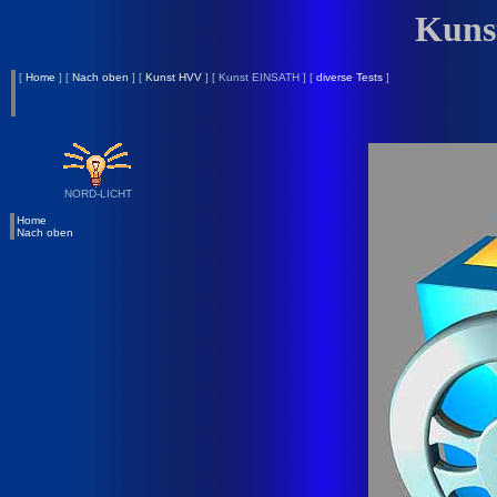
Kuns
[
Home
]
[
Nach oben
]
[
Kunst HVV
]
[ Kunst EINSATH ]
[
diverse Tests
]
NORD-LICHT
Home
Nach oben