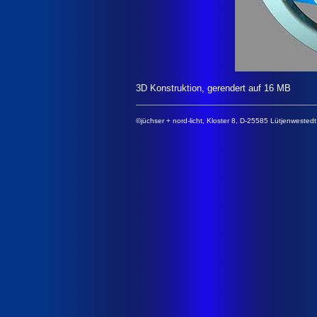
3D Konstruktion, gerendert auf 16 MB
©jüchser + nord-licht, Kloster 8, D-25585 Lütjenwested